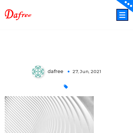
Skip
to
content
ITでもっと業務効率化もっとクリエイティブに！
quality
dafree
27, Jun, 2021