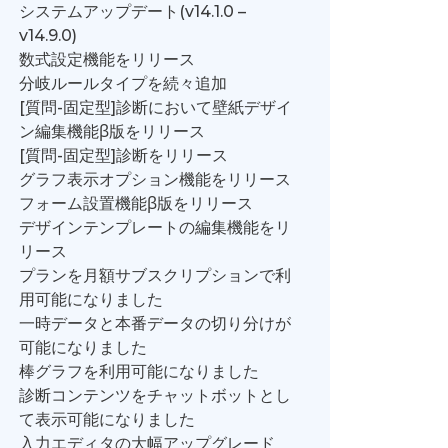
システムアップデート(v14.1.0 –
v14.9.0)
数式設定機能をリリース
分岐ルールタイプを続々追加
[質問-固定型]診断において壁紙デザイ
ン編集機能β版をリリース
[質問-固定型]診断をリリース
グラフ表示オプション機能をリリース
フォーム設置機能β版をリリース
デザインテンプレートの編集機能をリ
リース
プランを月額サブスクリプションで利
用可能になりました
一時データと本番データの切り分けが
可能になりました
棒グラフを利用可能になりました
診断コンテンツをチャットボットとし
て表示可能になりました
入力エディタの大幅アップグレード