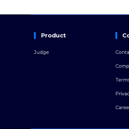
Product
C
Judge
Conta
Comp
Term
Priva
Caree