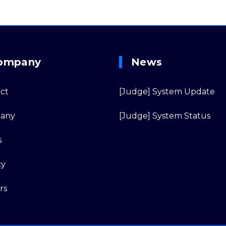
ompany
News
ct
[Judge] System Update
any
[Judge] System Status
s
cy
rs