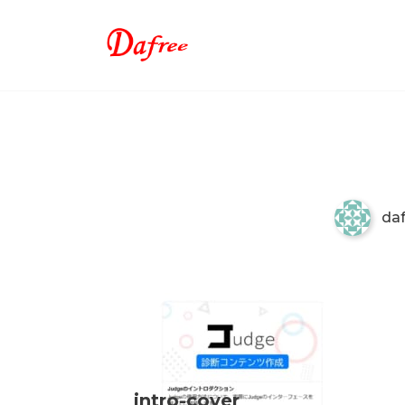
Skip
to
content
ITでもっと業務効率化もっとクリエイティブに！
intro-cover
da
intro-cover