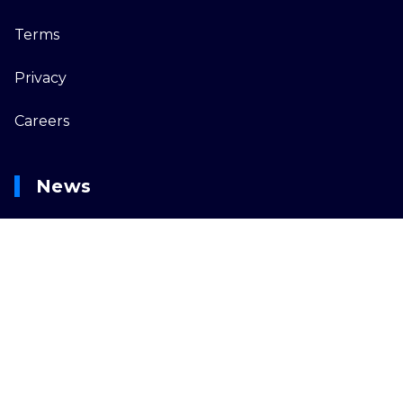
Terms
Privacy
Careers
News
[Judge] System Update
[Judge] System Status