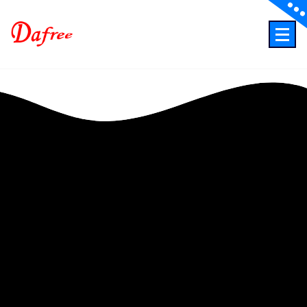
Skip
to
content
ITでもっと業務効率化もっとクリエイティブに！